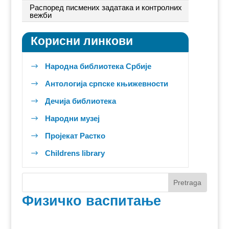
Распоред писмених задатака и контролних
вежби
Корисни линкови
Народна библиотека Србије
$
Антологија српске књижевности
$
Дечија библиотека
$
Народни музеј
$
Пројекат Растко
$
Childrens library
$
Физичко васпитање