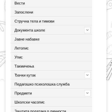
Вести
Запослени
Стручна тела и тимови
Документа школе
Јавне набавке
Летопис
Упис
Tакмичења
Ђачки кутак
Педагошко психолошка служба
Предмети
Школски часопис
Заштита података о личности