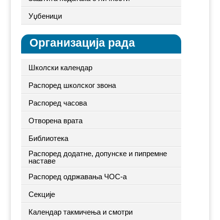
Уџбеници
Организација рада
Школски календар
Распоред школског звона
Распоред часова
Отворена врата
Библиотека
Распоред додатне, допунске и пипремне
наставе
Распоред одржавања ЧОС-а
Секције
Календар такмичења и смотри