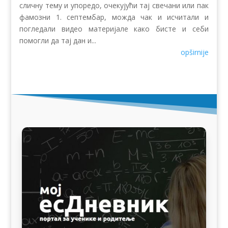
сличну тему и упоредо, очекујући тај свечани или пак
фамозни 1. септембар, можда чак и исчитали и
погледали видео материјале како бисте и себи
помогли да тај дан и...
opširnije