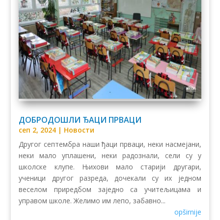
ДОБРОДОШЛИ ЂАЦИ ПРВАЦИ
сеп 2, 2024
|
Новости
Другог септембра наши ђаци прваци, неки насмејани,
неки мало уплашени, неки радознали, сели су у
школске клупе. Њихови мало старији другари,
ученици другог разреда, дочекали су их једном
веселом приредбом заједно са учитељицама и
управом школе. Желимо им лепо, забавно...
opširnije