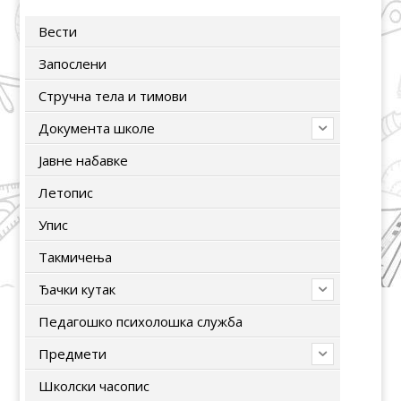
Вести
Запослени
Стручна тела и тимови
Документа школе
Јавне набавке
Летопис
Упис
Tакмичења
Ђачки кутак
Педагошко психолошка служба
Предмети
Школски часопис