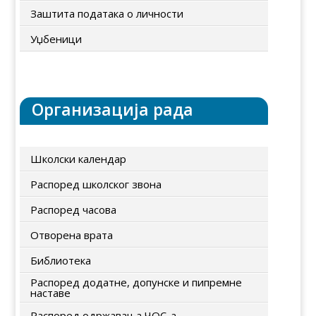
Заштита података о личности
Уџбеници
Организација рада
Школски календар
Распоред школског звона
Распоред часова
Отворена врата
Библиотека
Распоред додатне, допунске и пипремне
наставе
Распоред одржавања ЧОС-а