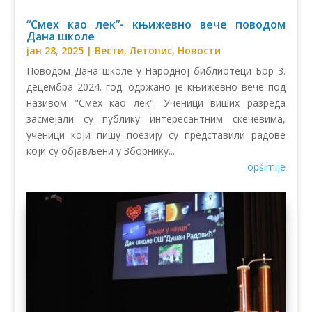
“Смех као лек”- књижевно вече поводом
Дана школе
јан 28, 2025
|
Вести
,
Летопис
,
Новости
Поводом Дана школе у Народној библиотеци Бор 3.
децембра 2024. год. одржано је књижевно вече под
називом "Смех као лек". Ученици виших разреда
засмејали су публику интересантним скечевима,
ученици који пишу поезију су представили радове
који су објављени у Зборнику...
opširnije