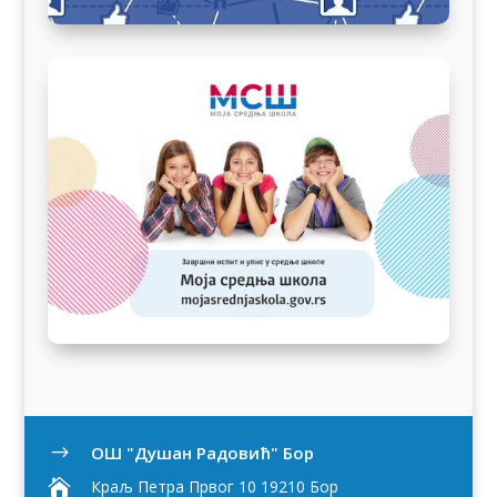
OШ "Душан Радовић" Бор
$

Краљ Петра Првог 10 19210 Бор