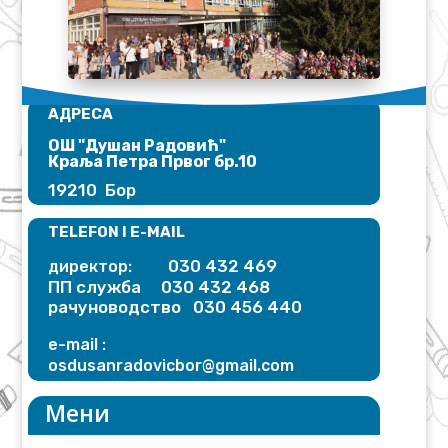
АДРЕСА
ОШ "Душан Радовић"​
Краља Петра Првог бр.10
19210 Бор
TELEFON I E-MAIL
030 432 469
директор:
ПП служба 030 432 468
рачуноводство 030 456 440
e-mail :
osdusanradovicbor@gmail.
com
Мени