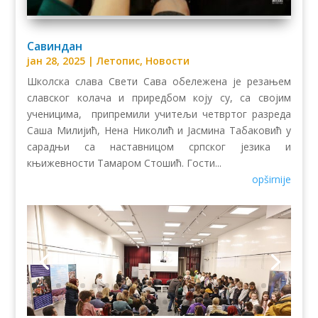
Савиндан
јан 28, 2025
|
Летопис
,
Новости
Школска слава Свети Сава обележена је резањем
славског колача и приредбом коју су, са својим
ученицима, припремили учитељи четвртог разреда
Саша Милијић, Нена Николић и Јасмина Табаковић у
сарадњи са наставницом српског језика и
књижевности Тамаром Стошић. Гости...
opširnije