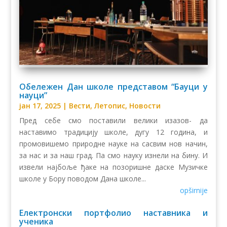
Обележен Дан школе представом “Бауци у
науци”
јан 17, 2025
|
Вести
,
Летопис
,
Новости
Пред себе смо поставили велики изазов- да
наставимо традицију школе, дугу 12 година, и
промовишемо природне науке на сасвим нов начин,
за нас и за наш град. Па смо науку изнели на бину. И
извели најбоље ђаке на позоришне даске Музичке
школе у Бору поводом Дана школе...
opširnije
Електронски портфолио наставника и
ученика