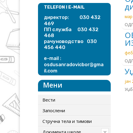
д
TELEFON I E-MAIL
мар
030 432
директор:
469
ОДЛ
ПП служба 030 432
О
468
И
рачуноводство 030
456 440
феб
e-mail :
ОДЛ
osdusanradovicbor@gma
Уџ
il.
com
јан 
Мени
Уџб
Вести
Запослени
Стручна тела и тимови
Документа школе