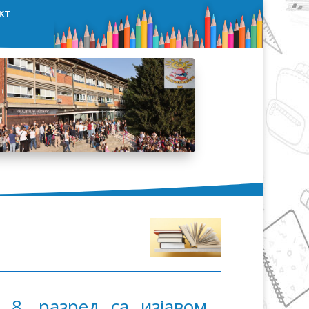
кт
 8. разред са изјавом