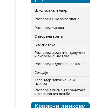
Школски календар
Распоред школског звона
Распоред часова
Отворена врата
Библиотека
Распоред додатне, допунске
и пипремне наставе
Распоред одржавања ЧОС-а
Секције
Календар такмичења и
смотри
Распоред писмених задатака
и контролних вежби
Корисни линкови