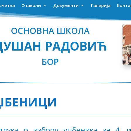
очетна
О школи
Документи
Галерија
Конта
ОСНОВНА ШКОЛА
ДУШАН РАДОВИЋ
БОР
ЏБЕНИЦИ
длука о избору уџбеника за 4. и