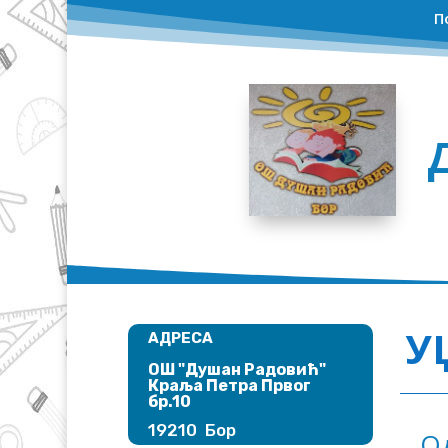
П
У
АДРЕСА
ОШ "Душан Радовић"​
Краља Петра Првог
бр.10
19210 Бор
О