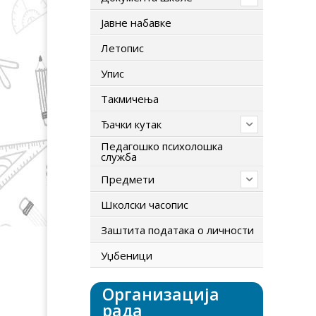
Јавне набавке
Летопис
Упис
Tакмичења
Ђачки кутак
Педагошко психолошка
служба
Предмети
Школски часопис
Заштита података о личности
Уџбеници
Организација
рада