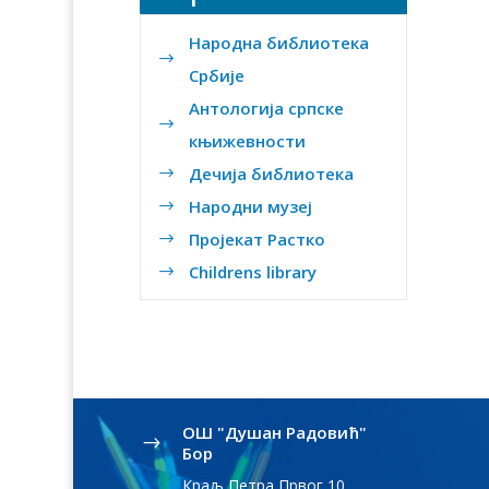
Народна библиотека
$
Србије
Антологија српске
$
књижевности
Дечија библиотека
$
Народни музеј
$
Пројекат Растко
$
Childrens library
$
OШ "Душан Радовић"
$
Бор
Краљ Петра Првог 10