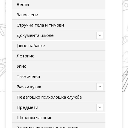
Вести
Запослени
Стручна тела и тимови
Документа школе
Јавне набавке
Летопис
Упис
Tакмичења
Ђачки кутак
Педагошко психолошка служба
Предмети
Школски часопис
Заштита података о личности