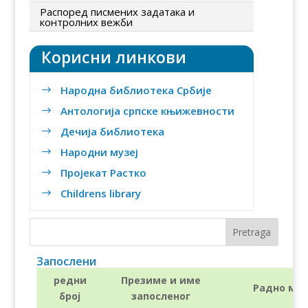
Распоред писмених задатака и
контролних вежби
Корисни линкови
Народна библиотека Србије
$
Антологија српске књижевности
$
Дечија библиотека
$
Народни музеј
$
Пројекат Растко
$
Childrens library
$
Запослени
редни
Презиме и име
Радно мес
број
запосленог