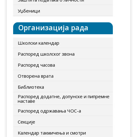
Уџбеници
Организација рада
Школски календар
Распоред школског звона
Распоред часова
Отворена врата
Библиотека
Распоред додатне, допунске и пипремне
наставе
Распоред одржавања ЧОС-а
Секције
Календар такмичења и смотри