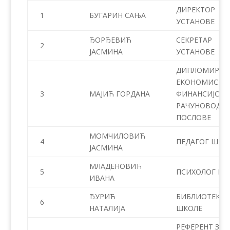
ДИРЕКТОР
1
БУГАРИН САЊА
УСТАНОВЕ
ЂОРЂЕВИЋ
СЕКРЕТАР
2
ЈАСМИНА
УСТАНОВЕ
ДИПЛОМИРАН
ЕКОНОМИСТА
3
МАЈИЋ ГОРДАНА
ФИНАНСИЈСКО
РАЧУНОВОДСТ
ПОСЛОВЕ
МОМЧИЛОВИЋ
4
ПЕДАГОГ ШКО
ЈАСМИНА
МЛАДЕНОВИЋ
5
ПСИХОЛОГ ШК
ИВАНА
ЂУРИЋ
БИБЛИОТЕКАР
6
НАТАЛИЈА
ШКОЛЕ
РЕФЕРЕНТ ЗА