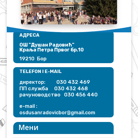
АДРЕСА
ОШ "Душан Радовић"​
Краља Петра Првог бр.10
19210 Бор
TELEFON I E-MAIL
030 432 469
директор:
ПП служба 030 432 468
рачуноводство 030 456 440
e-mail :
osdusanradovicbor@gmail.
com
Мени