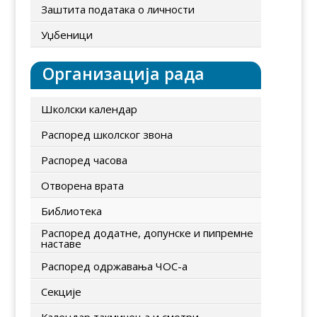
Заштита података о личности
Уџбеници
Организација рада
Школски календар
Распоред школског звона
Распоред часова
Отворена врата
Библиотека
Распоред додатне, допунске и пипремне
наставе
Распоред одржавања ЧОС-а
Секције
Календар такмичења и смотри