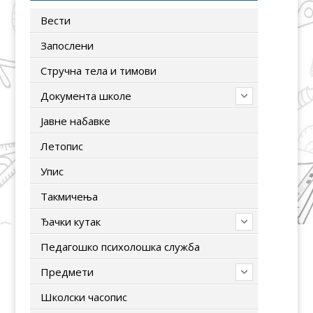
Вести
Запослени
Стручна тела и тимови
Документа школе
Јавне набавке
Летопис
Упис
Tакмичења
Ђачки кутак
Педагошко психолошка служба
Предмети
Школски часопис