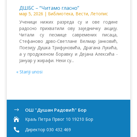
ДШБС – “Читамо гласно”
мар 5, 2026
|
Библиотека
,
Вести
,
Летопис
Ученици нижих разреда су и ове године
радосно прихватили ову заједничку акцију.
Читали су песмице савремених писаца,
Стефаново дрво-Светлане Велмар Јанковић,
Поезију Душка Трифуновића, Драгана Лукића,
а у продуженом боравку и Дејана Алексића -
Јануар у жирафи. Неки су...
« Stariji unosi
OШ "Душан Радовић" Бор
$

Краљ Петра Првог 10 19210 Бор

Директор 030 432 469