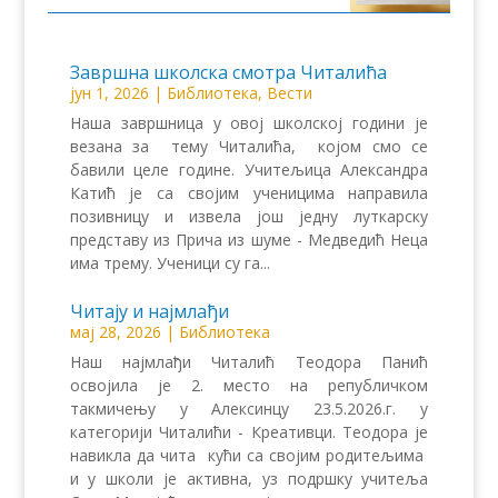
Завршна школска смотра Читалића
јун 1, 2026
|
Библиотека
,
Вести
Наша завршница у овој школској години је
везана за тему Читалића, којом смо се
бавили целе године. Учитељица Александра
Катић је са својим ученицима направила
позивницу и извела још једну луткарску
представу из Прича из шуме - Медведић Неца
има трему. Ученици су га...
Читају и најмлађи
мај 28, 2026
|
Библиотека
Наш најмлађи Читалић Теодора Панић
освојила је 2. место на републичком
такмичењу у Алексинцу 23.5.2026.г. у
категорији Читалићи - Креативци. Теодора је
навикла да чита кући са својим родитељима
и у школи је активна, уз подршку учитеља