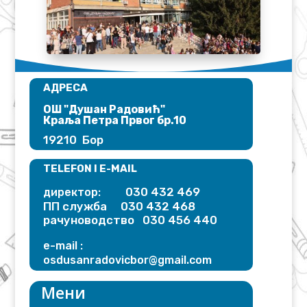
АДРЕСА
ОШ "Душан Радовић"​
Краља Петра Првог бр.10
19210 Бор
TELEFON I E-MAIL
030 432 469
директор:
ПП служба 030 432 468
рачуноводство 030 456 440
e-mail :
osdusanradovicbor@gmail.
com
Мени