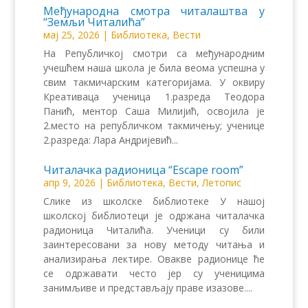
Међународна смотра читалаштва у
“Земљи Читалића”
мај 25, 2026
|
Библиотека
,
Вести
На Републичкој смотри са међународним
учешћем наша школа је била веома успешна у
свим такмичарским категоријама. У оквиру
Креативаца ученица 1.разреда Теодора
Панић, ментор Саша Милијић, освојила је
2.место на републичком такмичењу; ученице
2.разреда: Лара Андријевић...
Читалачка радионица “Еscape room”
апр 9, 2026
|
Библиотека
,
Вести
,
Летопис
Слике из школске библиотеке У нашој
школској библиотеци је одржана читалачка
радионица Читалића. Ученици су били
заинтересовани за нову методу читања и
анализирања лектире. Овакве радионице ће
се одржавати често јер су ученицима
занимљиве и представљају праве изазове....