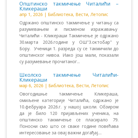
Општинско такмичење Читалићи –
Кликераши
апр 1, 2026
|
Библиотека
,
Вести
,
Летопис
Одржано општинско такмичење у читању са
разумевањем и писменом изражавању
Читалићи - Кликераши Такмичење је одржано
30.марта 2026.године у ОШ"3.октобар" у
Бору. Ученици 1. разреда су се такмичили до
општинског нивоа. Иако још мали, показали
су разумевање прочитаног...
Школско такмичење Читалићи-
Кликераши
мар 6, 2026
|
Библиотека
,
Вести
,
Летопис
Овогодишње такмичење Кликераша,
омиљене категорије Читалића, одржано је
10.фебруара 2026.г. у нашој школи. Обзиром
да је било 120 пријављених ученика, на
општинско такмичење се пласирало 79.
Поносни смо што се сваке године повећава
интересовање за овај важни догађај....