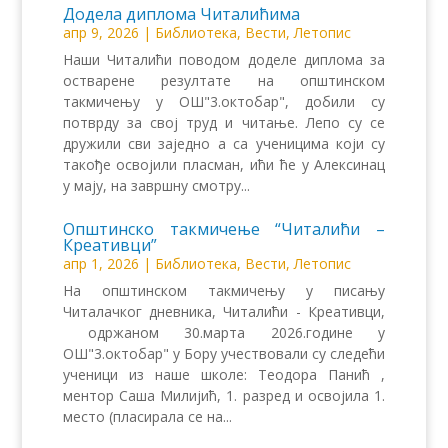
Додела диплома Читалићима
апр 9, 2026
|
Библиотека
,
Вести
,
Летопис
Наши Читалићи поводом доделе диплома за
остварене резултате на општинском
такмичењу у ОШ"3.октобар", добили су
потврду за свој труд и читање. Лепо су се
дружили сви заједно а са ученицима који су
такође освојили пласман, ићи ће у Алексинац
у мају, на завршну смотру...
Општинско такмичење “Читалићи –
Креативци”
апр 1, 2026
|
Библиотека
,
Вести
,
Летопис
На општинском такмичењу у писању
Читалачког дневника, Читалићи - Креативци,
одржаном 30.марта 2026.године у
ОШ"3.октобар" у Бору учествовали су следећи
ученици из наше школе: Теодора Панић ,
ментор Саша Милијић, 1. разред и освојила 1.
место (пласирала се на...