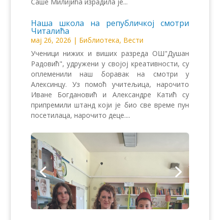
Саше Милијића израдила је...
Наша школа на републичкој смотри
Читалића
мај 26, 2026
|
Библиотека
,
Вести
Ученици нижих и виших разреда ОШ"Душан
Радовић", удружени у својој креативности, су
оплеменили наш боравак на смотри у
Алексинцу. Уз помоћ учитељица, нарочито
Иване Богдановић и Александре Катић су
припремили штанд који је био све време пун
посетилаца, нарочито деце....