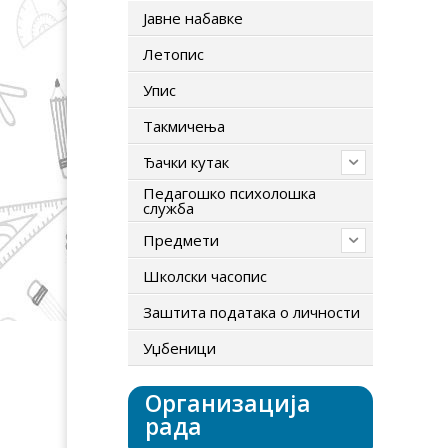
Јавне набавке
Летопис
Упис
Tакмичења
Ђачки кутак
Педагошко психолошка
служба
Предмети
Школски часопис
Заштита података о личности
Уџбеници
Организација
рада