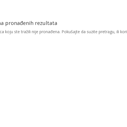
a pronađenih rezultata
ca koju ste tražili nije pronađena. Pokušajte da suzite pretragu, ili kor