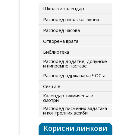
Школски календар
Распоред школског звона
Распоред часова
Отворена врата
Библиотека
Распоред додатне, допунске
и пипремне наставе
Распоред одржавања ЧОС-а
Секције
Календар такмичења и
смотри
Распоред писмених задатака
и контролних вежби
Корисни линкови