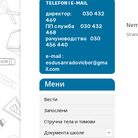
TELEFON I E-MAIL
030 432
директор:
469
Nem
ПП служба 030 432
468
Strani
рачуноводство 030
456 440
e-mail :
osdusanradovicbor@gma
il.
com
Мени
Вести
Запослени
Стручна тела и тимови
Документа школе