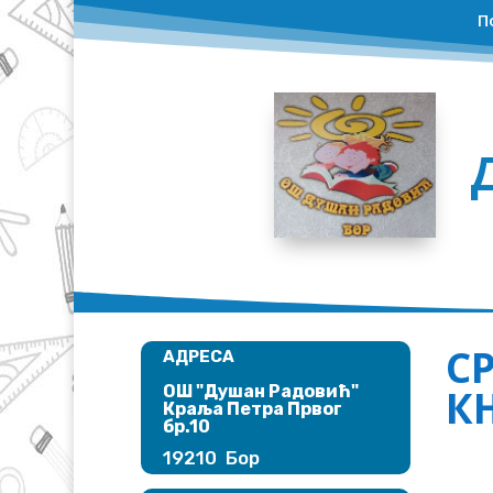
П
С
АДРЕСА
К
ОШ "Душан Радовић"​
Краља Петра Првог
бр.10
19210 Бор