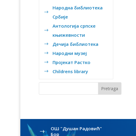
Народна библиотека
$
Србије
Антологија српске
$
књижевности
Дечија библиотека
$
Народни музеј
$
Пројекат Растко
$
Childrens library
$
OШ "Душан Радовић"
$
Бор