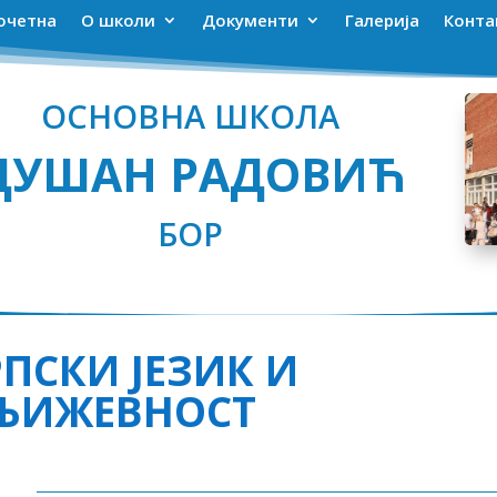
очетна
О школи
Документи
Галерија
Конта
ОСНОВНА ШКОЛА
ДУШАН РАДОВИЋ
БОР
РПСКИ ЈЕЗИК И
ЊИЖЕВНОСТ