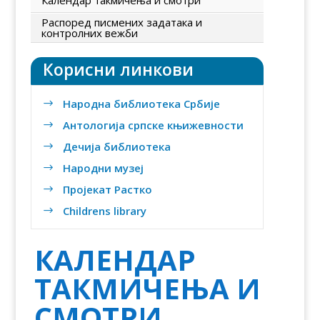
Распоред писмених задатака и
контролних вежби
Корисни линкови
Народна библиотека Србије
$
Антологија српске књижевности
$
Дечија библиотека
$
Народни музеј
$
Пројекат Растко
$
Childrens library
$
КАЛЕНДАР
ТАКМИЧЕЊА И
СМОТРИ