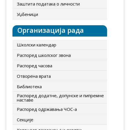
Заштита података о личности
Уџбеници
Организација рада
Школски календар
Распоред школског звона
Распоред часова
Отворена врата
Библиотека
Распоред додатне, допунске и пипремне
наставе
Распоред одржавања ЧОС-а
Секције
Календар такмичења и смотри