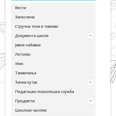
Вести
Запослени
Стручна тела и тимови
Документа школе
Јавне набавке
Летопис
Упис
Tакмичења
Ђачки кутак
Педагошко психолошка служба
Предмети
Школски часопис