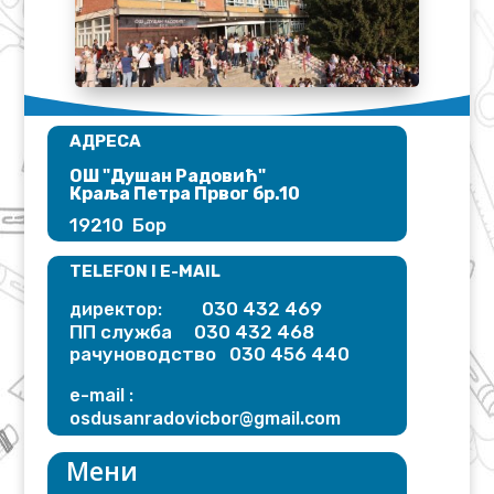
АДРЕСА
ОШ "Душан Радовић"​
Краља Петра Првог бр.10
19210 Бор
TELEFON I E-MAIL
030 432 469
директор:
ПП служба 030 432 468
рачуноводство 030 456 440
e-mail :
osdusanradovicbor@gmail.
com
Мени