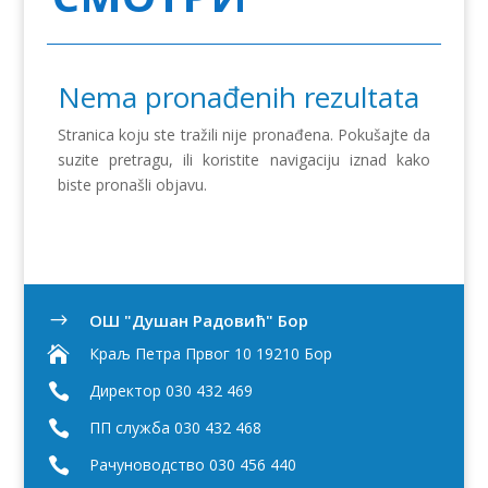
Nema pronađenih rezultata
Stranica koju ste tražili nije pronađena. Pokušajte da
suzite pretragu, ili koristite navigaciju iznad kako
biste pronašli objavu.
OШ "Душан Радовић" Бор
$

Краљ Петра Првог 10 19210 Бор

Директор 030 432 469

ПП служба 030 432 468

Рачуноводство 030 456 440