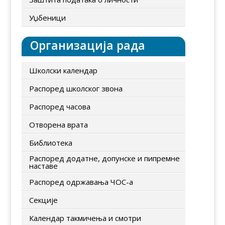
Уџбеници
Организација рада
Школски календар
Распоред школског звона
Распоред часова
Отворена врата
Библиотека
Распоред додатне, допунске и пипремне
наставе
Распоред одржавања ЧОС-а
Секције
Календар такмичења и смотри