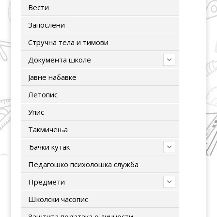
Вести
Запослени
Стручна тела и тимови
Документа школе
Јавне набавке
Летопис
Упис
Tакмичења
Ђачки кутак
Педагошко психолошка служба
Предмети
Школски часопис
Заштита података о личности