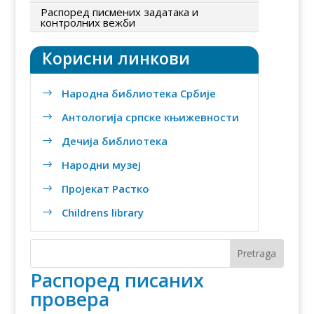
Распоред писмених задатака и
контролних вежби
Корисни линкови
Народна библиотека Србије
$
Антологија српске књижевности
$
Дечија библиотека
$
Народни музеј
$
Пројекат Растко
$
Childrens library
$
Распоред писаних
провера