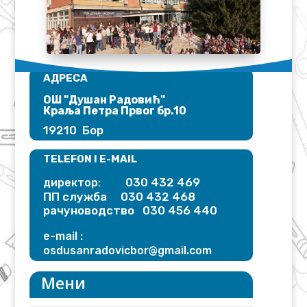
АДРЕСА
ОШ "Душан Радовић"​
Краља Петра Првог бр.10
19210 Бор
TELEFON I E-MAIL
030 432 469
директор:
ПП служба 030 432 468
рачуноводство 030 456 440
e-mail :
osdusanradovicbor@gmail.
com
Мени