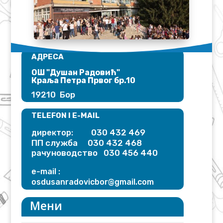
АДРЕСА
ОШ "Душан Радовић"​
Краља Петра Првог бр.10
19210 Бор
TELEFON I E-MAIL
030 432 469
директор:
ПП служба 030 432 468
рачуноводство 030 456 440
e-mail :
osdusanradovicbor@gmail.
com
Мени