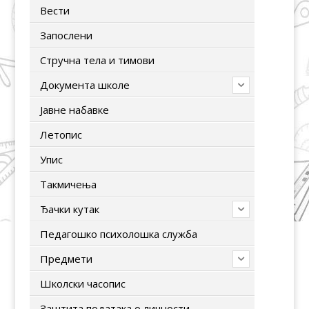
Вести
Запослени
Стручна тела и тимови
Документа школе
Јавне набавке
Летопис
Упис
Tакмичења
Ђачки кутак
Педагошко психолошка служба
Предмети
Школски часопис
Заштита података о личности