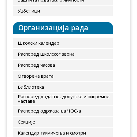
Уџбеници
Организација рада
Школски календар
Распоред школског звона
Распоред часова
Отворена врата
Библиотека
Распоред додатне, допунске и пипремне
наставе
Распоред одржавања ЧОС-а
Секције
Календар такмичења и смотри