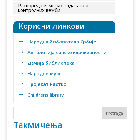
Распоред писмених задатака и
контролних вежби
Корисни линкови
Народна библиотека Србије
$
Антологија српске књижевности
$
Дечија библиотека
$
Народни музеј
$
Пројекат Растко
$
Childrens library
$
Такмичења