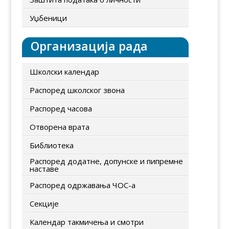
Уџбеници
Организација рада
Школски календар
Распоред школског звона
Распоред часова
Отворена врата
Библиотека
Распоред додатне, допунске и пипремне
наставе
Распоред одржавања ЧОС-а
Секције
Календар такмичења и смотри