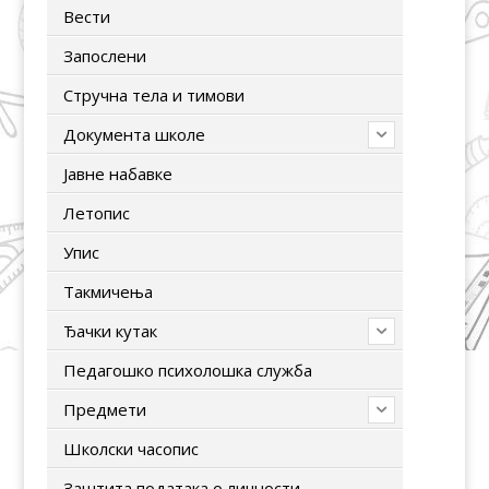
Вести
Запослени
Стручна тела и тимови
Документа школе
Јавне набавке
Летопис
Упис
Tакмичења
Ђачки кутак
Педагошко психолошка служба
Предмети
Школски часопис
Заштита података о личности