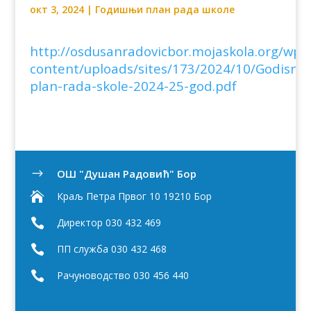
окт 3, 2024
|
Годишњи план рада школе
http://osdusanradovicbor.mojaskola.org/wp-
content/uploads/sites/173/2024/10/Godisnji-
plan-rada-skole-2024-25-god.pdf
OШ "Душан Радовић" Бор
$

Краљ Петра Првог 10 19210 Бор

Директор 030 432 469

ПП служба 030 432 468

Рачуноводство 030 456 440