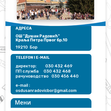
АДРЕСА
ОШ "Душан Радовић"​
Краља Петра Првог бр.10
19210 Бор
TELEFON I E-MAIL
030 432 469
директор:
ПП служба 030 432 468
рачуноводство 030 456 440
e-mail :
osdusanradovicbor@gmail.
com
Мени