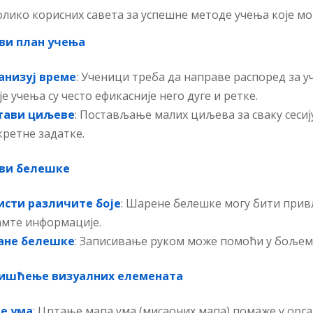
ико корисних савета за успешне методе учења које мо
ви план учења
анизуј време
: Ученици треба да направе распоред за у
је учења су често ефикасније него дуге и ретке.
тави циљеве
: Постављање малих циљева за сваку сесиј
кретне задатке.
ви белешке
исти различите боје
: Шарене белешке могу бити прив
амте информације.
ане белешке
: Записивање руком може помоћи у бољем
ишћење визуалних елемената
е ума
: Цртање мапа ума (мисаоних мапа) помаже у ор