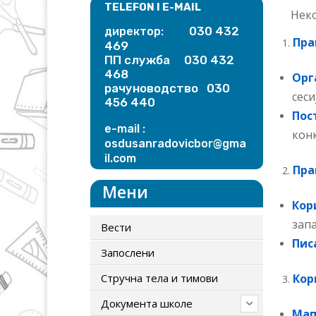
TELEFON I E-MAIL
Некол
030 432
директор:
Пра
469
ПП служба 030 432
468
Орг
рачуноводство 030
сеси
456 440
Пос
e-mail :
кон
osdusanradovicbor@gma
il.
com
Пра
Мени
Кор
зап
Вести
Пис
Запослени
Стручна тела и тимови
Кор
Документа школе
Мап