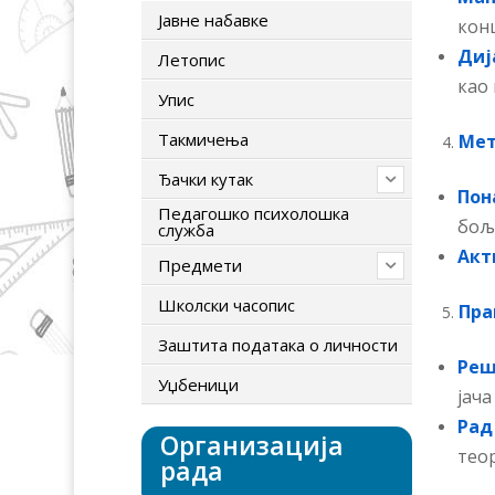
Јавне набавке
кон
Диј
Летопис
као 
Упис
Tакмичења
Мет
Ђачки кутак
Пон
Педагошко психолошка
бољ
служба
Акт
Предмети
Школски часопис
Пра
Заштита података о личности
Реш
Уџбеници
јача
Рад
Организација
теор
рада