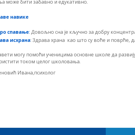
ња може бити забавно и едукативно.
аве навике
ро спавање
:
Довољно сна је кључно за добру концентр
ава исхрана
: Здрава храна као што су воће и поврће, д
авети могу помоћи ученицима основне школе да развију
ристити током целог школовања.
новић Ивана,психолог