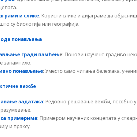
цепата.
аграми и слике
: Користи слике и дијаграме да објасни
што су биологија или географија.
ода понављања
ављање гради памћењ
е
: Понови научено градиво нек
е запамтило.
ивно понављање
: Уместо само читања бележака, учени
ктичне вежбе
авање задатака
: Редовно решавање вежби, посебно 
 разумевање.
 са примерима
: Примером научених концепата у ствар
ију и праксу.