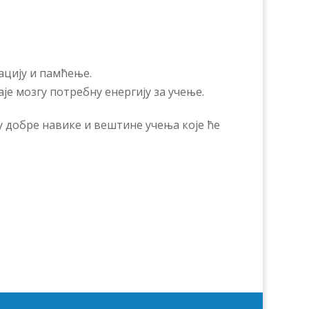
ацију и памћење.
аје мозгу потребну енергију за учење.
 добре навике и вештине учења које ће