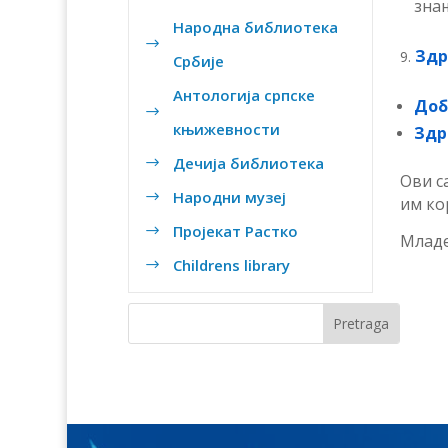
зна
Народна библиотека
$
Здр
Србије
Антологија српске
Доб
$
књижевности
Здр
Дечија библиотека
$
Ови с
Народни музеј
$
им ко
Пројекат Растко
$
Младе
Childrens library
$