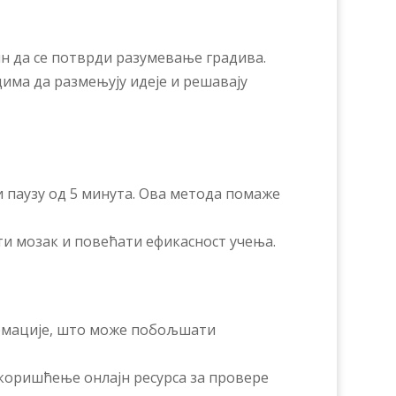
н да се потврди разумевање градива.
има да размењују идеје и решавају
ви паузу од 5 минута. Ова метода помаже
ти мозак и повећати ефикасност учења.
ормације, што може побољшати
коришћење онлајн ресурса за провере