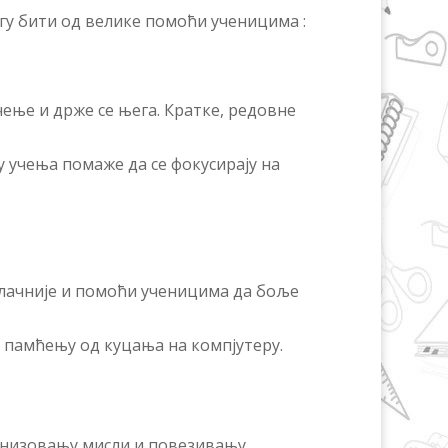
гу бити од велике помоћи ученицима :
чење и држе се њега. Кратке, редовне
у учења помаже да се фокусирају на
лачније и помоћи ученицима да боље
 памћењу од куцања на компјутеру.
ганизовању мисли и повезивању