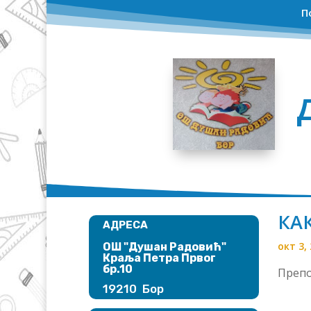
П
КА
АДРЕСА
окт 3,
ОШ "Душан Радовић"​
Краља Петра Првог
бр.10
Препо
19210 Бор