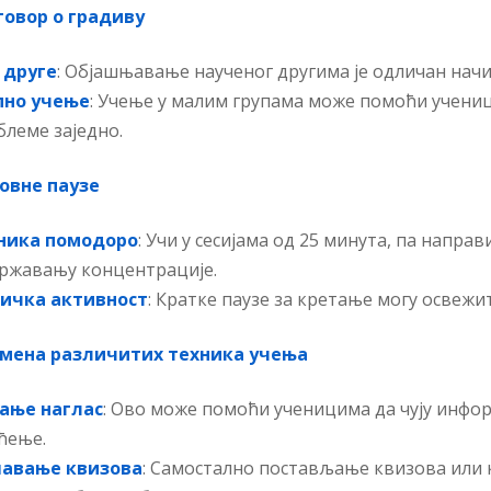
говор о градиву
 друге
: Објашњавање наученог другима је одличан начи
пно учење
: Учење у малим групама може помоћи учениц
блеме заједно.
овне паузе
ника помодоро
: Учи у сесијама од 25 минута, па напра
државању концентрације.
ичка активност
: Кратке паузе за кретање могу освежи
мена различитих техника учења
ање наглас
: Ово може помоћи ученицима да чују инф
ћење.
авање квизова
: Самостално постављање квизова или 