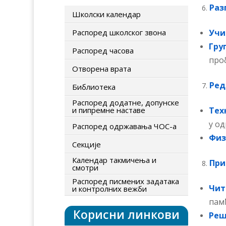
Раз
Школски календар
Распоред школског звона
Учи
Гру
Распоред часова
про
Отворена врата
Ред
Библиотека
Распоред додатне, допунске
и пипремне наставе
Тех
у о
Распоред одржавања ЧОС-а
Физ
Секције
Календар такмичења и
При
смотри
Распоред писмених задатака
Чит
и контролних вежби
пам
Корисни линкови
Реш