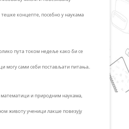
ш тешке концепте, посебно у наукама
олико пута током недеље како би се
ци могу сами себи постављати питања..
у математици и природним наукама,
ном животу ученици лакше повезују