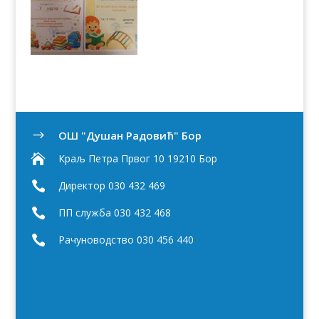
OШ "Душан Радовић" Бор
$

Краљ Петра Првог 10 19210 Бор

Директор 030 432 469

ПП служба 030 432 468

Рачуноводство 030 456 440