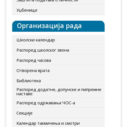
Уџбеници
Организација рада
Школски календар
Распоред школског звона
Распоред часова
Отворена врата
Библиотека
Распоред додатне, допунске и пипремне
наставе
Распоред одржавања ЧОС-а
Секције
Календар такмичења и смотри