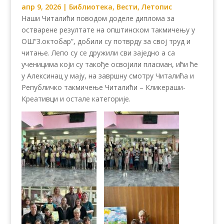
апр 9, 2026
|
Библиотека
,
Вести
,
Летопис
Наши Читалићи поводом доделе диплома за
остварене резултате на општинском такмичењу у
ОШ”3.октобар”, добили су потврду за свој труд и
читање. Лепо су се дружили сви заједно а са
ученицима који су такође освојили пласман, ићи ће
у Алексинац у мају, на завршну смотру Читалића и
Републичко такмичење Читалићи – Кликераши-
Креативци и остале категорије.