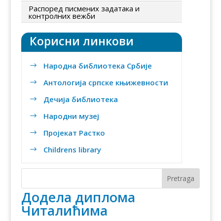
Распоред писмених задатака и
контролних вежби
Корисни линкови
Народна библиотека Србије
$
Антологија српске књижевности
$
Дечија библиотека
$
Народни музеј
$
Пројекат Растко
$
Childrens library
$
Додела диплома
Читалићима