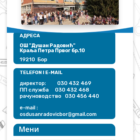
АДРЕСА
ОШ "Душан Радовић"​
Краља Петра Првог бр.10
19210 Бор
TELEFON I E-MAIL
030 432 469
директор:
ПП служба 030 432 468
рачуноводство 030 456 440
e-mail :
osdusanradovicbor@gmail.
com
Мени