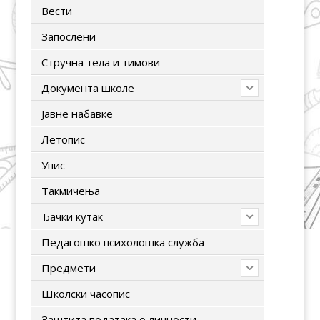
Вести
Запослени
Стручна тела и тимови
Документа школе
Јавне набавке
Летопис
Упис
Tакмичења
Ђачки кутак
Педагошко психолошка служба
Предмети
Школски часопис
Заштита података о личности