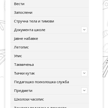
Вести
Запослени
Стручна тела и тимови
Документа школе
Јавне набавке
Летопис
Упис
Tакмичења
Ђачки кутак
Педагошко психолошка служба
Предмети
Школски часопис
Заштита података о личности