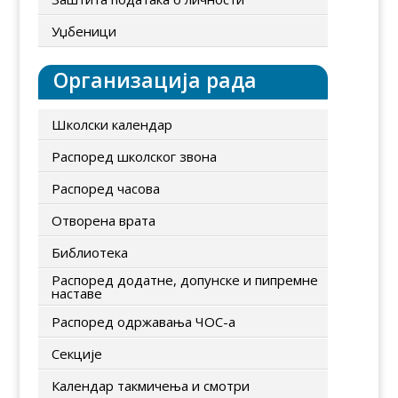
Уџбеници
Организација рада
Школски календар
Распоред школског звона
Распоред часова
Отворена врата
Библиотека
Распоред додатне, допунске и пипремне
наставе
Распоред одржавања ЧОС-а
Секције
Календар такмичења и смотри