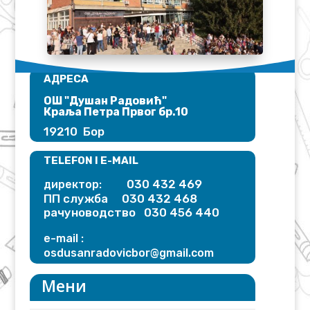
АДРЕСА
ОШ "Душан Радовић"​
Краља Петра Првог бр.10
19210 Бор
TELEFON I E-MAIL
030 432 469
директор:
ПП служба 030 432 468
рачуноводство 030 456 440
e-mail :
osdusanradovicbor@gmail.
com
Мени